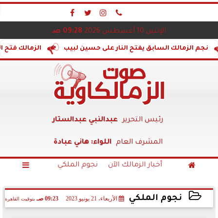




الإثنين 10 أغسطس 2026
09:28 صـ
لزمالك السابق يفتح النار على حسين لبيب
الزمالك فتح الكلية...
رئيس التحرير
عبدالنبي عبدالستار
المشرف العام
اللواء: هاني عبادة
أخبار الزمالك الآن
نجوم الملكي


نجوم الملكي
الأربعاء، 21 يونيو 2023
09:23 صـ
بتوقيت القاهرة