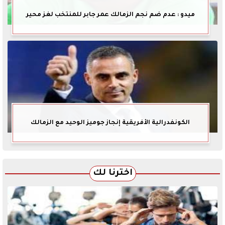
ميدو : عدم ضم نجم الزمالك عمر جابر للمنتخب لغز محير
الكونفدرالية الأفريقية إنجاز جوميز الوحيد مع الزمالك
اخترنا لك