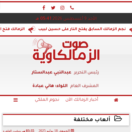




الأحد 9 أغسطس 2026
05:41 مـ
الك السابق يفتح النار على حسين لبيب
الزمالك فتح الكلية...وال
رئيس التحرير
عبدالنبي عبدالستار
المشرف العام
اللواء: هاني عبادة
أخبار الزمالك الآن
نجوم الملكي


ألعاب مختلفة
الجمعة، 18 يوليو 2025
03:35 مـ
بتوقيت القاهرة