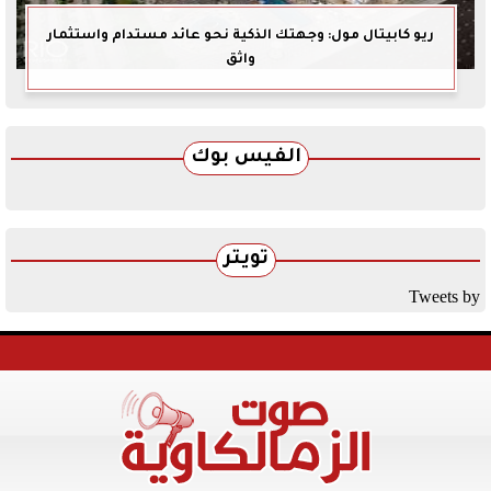
ريو كابيتال مول: وجهتك الذكية نحو عائد مستدام واستثمار
واثق
الفيس بوك
تويتر
Tweets by