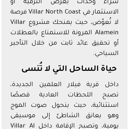
شراء وحدات بغرض الترفيه أو
الاستثمار في Villar North Coast فرصة
لا تُعوّض، حيث يمنحك مشروع Villar
Alamein المرونة للاستمتاع بالعطلات
أو تحقيق عائد ثابت من خلال التأجير
السياحي.
حياة الساحل التي لا تُنسى
داخل قرية فيلار العلمين الجديدة،
تصبح اللحظات العادية قصصًا
استثنائية، حيث يتحول صوت الموج
وهو يعانق الشاطئ إلى موسيقى
يومية، وتصبح الإقامة داخل Villar Al