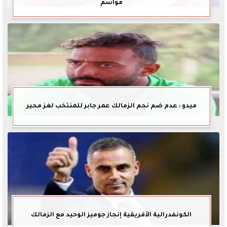
مواسم
ميدو : عدم ضم نجم الزمالك عمر جابر للمنتخب لغز محير
الكونفدرالية الأفريقية إنجاز جوميز الوحيد مع الزمالك