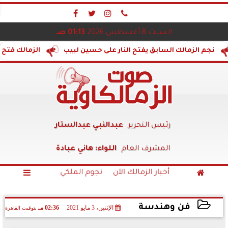




السبت 8 أغسطس 2026
01:13 صـ
الك السابق يفتح النار على حسين لبيب
الزمالك فتح الكلية...وا
رئيس التحرير
عبدالنبي عبدالستار
المشرف العام
اللواء: هاني عبادة
أخبار الزمالك الآن
نجوم الملكي


فن وهندسة
الإثنين، 3 مايو 2021
02:36 مـ
بتوقيت القاهرة