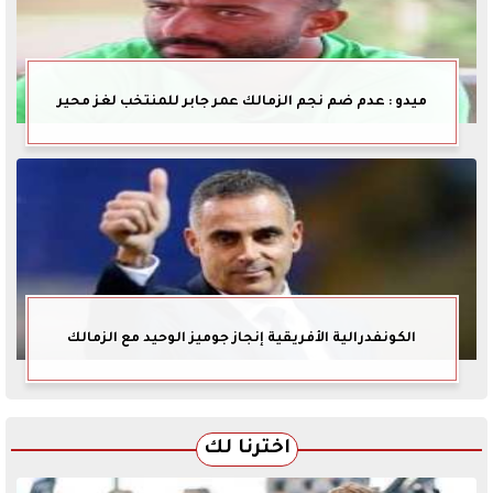
ميدو : عدم ضم نجم الزمالك عمر جابر للمنتخب لغز محير
الكونفدرالية الأفريقية إنجاز جوميز الوحيد مع الزمالك
اخترنا لك