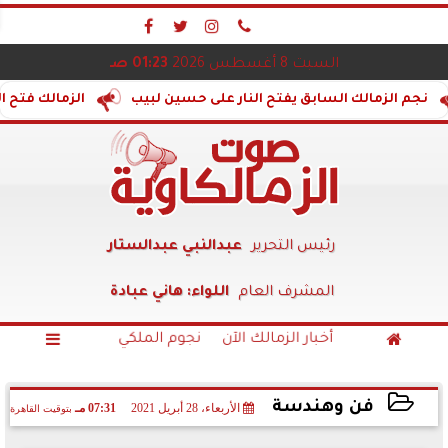




السبت 8 أغسطس 2026
01:23 صـ
الك السابق يفتح النار على حسين لبيب
الزمالك فتح الكلية...وال
رئيس التحرير
عبدالنبي عبدالستار
المشرف العام
اللواء: هاني عبادة
أخبار الزمالك الآن
نجوم الملكي


فن وهندسة
الأربعاء، 28 أبريل 2021
07:31 مـ
بتوقيت القاهرة