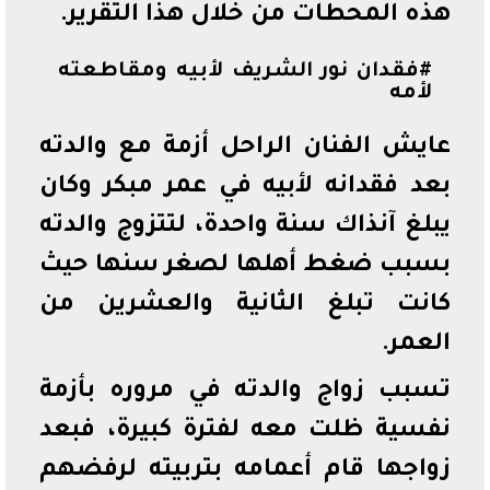
هذه المحطات من خلال هذا التقرير.
#فقدان نور الشريف لأبيه ومقاطعته
لأمه
عايش الفنان الراحل أزمة مع والدته
بعد فقدانه لأبيه في عمر مبكر وكان
يبلغ آنذاك سنة واحدة، لتتزوج والدته
بسبب ضغط أهلها لصغر سنها حيث
كانت تبلغ الثانية والعشرين من
العمر.
تسبب زواج والدته في مروره بأزمة
نفسية ظلت معه لفترة كبيرة، فبعد
زواجها قام أعمامه بتربيته لرفضهم