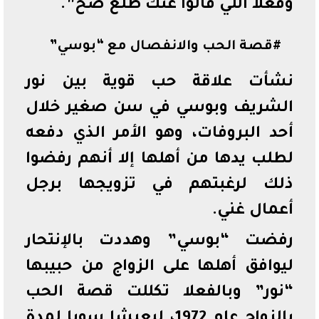
وفعلاً اللي قالوا عنك طلع صح”.
#قصة الحب والانفصال مع “بوسي”
نشأت علاقة حب قوية بين نور
الشريف وبوسي في سن صغير خلال
أحد البروفات، وهو الأمر الذي دفعه
لطلب يدها من أهلها إلا أنهم رفضوا
ذلك لرغبتهم في تزويجها برجل
أعمال غني.
رفضت “بوسي” وهددت بالإنتحار
ليوافق أهلها على الزواج من حبيبها
“نور” وبالفعلا تكللت قصة الحب
بالزواج عام 1972، ليعيشا سويا لمدة