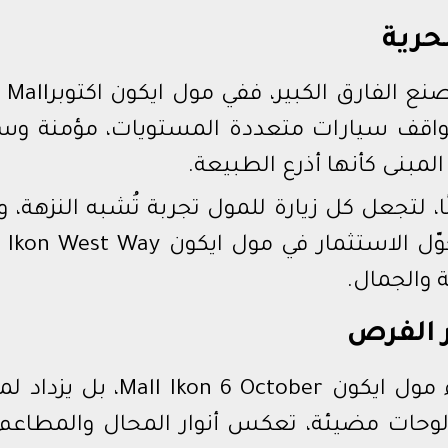
حرية
قد تكون التفاصيل صغيرة، لكنها تصنع الفارق ا
West Way D، هناك مواقف سيارات متعددة المستويات، مؤمنة 
مبنى كأنها أذرع الطبيعة.
لتجعل كل زيارة للمول تجربة تُشبه النزهة، و
التفاصيل، على بساطتها، هي ما يُحوّل الاستثمار في مول ايكون ay
ر الفرص
مع غروب الشمس، لا ينطفئ ضوء مول ايكون all Ikon 6 October
لوحات مضيئة، تعكس أنوار المحال والمطاعم، 