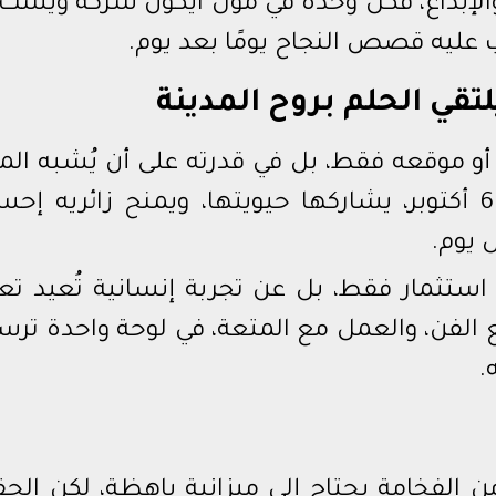
والإبداع، فكل وحدة في مول ايكون شركة ويست 
عليه قصص النجاح يومًا بعد يوم.
و موقعه فقط، بل في قدرته على أن يُشبه المد
التي يحتضنهـا، فهو يتنفس إيقاع 6 أكتوبر، يشاركها حيويتها، ويمنح زائريه إ
 يوم.
Ikon لا تبحث عن استثمار فقط، بل عن تجربة إنسانية تُعيد 
ع الفن، والعمل مع المتعة، في لوحة واحدة تر
.
الفخامة يحتاج إلى ميزانية باهظة، لكن الحق