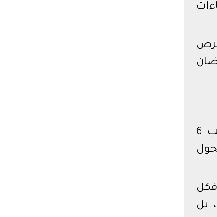
ءات
يدة لفرص
ضان
يبقى مول ايكون أكثر من مشروع، بل وعد بالتميز، ورواية تُكتب سطورها في قلب 6
تحول
 فكل
 بل