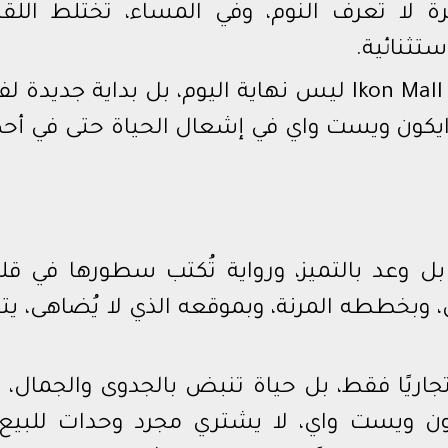
لا تعرف النوم، وفي المساء، تختلط اللقا
ستثنائية.
الليل في مول ايكون اكتوبر Ikon Mall October ليس نهاية اليوم، بل بداية جد
يكون ويست واي في إشعال الحياة حتى في أح
ن، وبخططه المرنة، وبموقعه الذي لا يُضاهى، ي
يس مركزًا تجاريًا فقط، بل حياة تنبض بالجدوى والجمال،
ون ويست واي، لا يشتري مجرد وحدات للبيع،