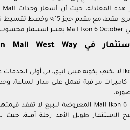
أنMall Ikon 6 October جاء ليكسر هذه المعا
October تبدأ من 1,780,000 جنيه مصري فقط، مع مقدم حجز 15% و
خدمات تُعيد تعريف الاستثمار في Mall West Way
إن Ikon Mall West Way Development لا تكتفِ بكونه مبنى انيق، بل أولى الخدما
 كاميرات مراقبة تعمل على مدار الساعة، وخد
صورة.
كل ذلك يضمن أن وحدات Mall Ikon 6 October المعروضة للبيع لا تفقد قي
بح الاستثمار طويل الأمد رحلة آمنة، حيث يل