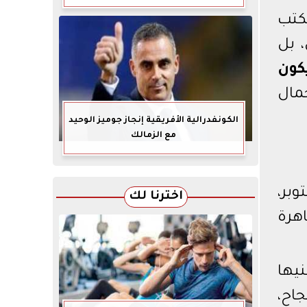
تكتب
 بل
كون
مال
الكونفدرالية الأفريقية إنجاز جوميز الوحيد
مع الزمالك
دأ من الموقع، وهنا يتجلى تميّز ايكون مول 6 اكتوبر،
اخترنا لك
هرة
نيها
 من النجاح،