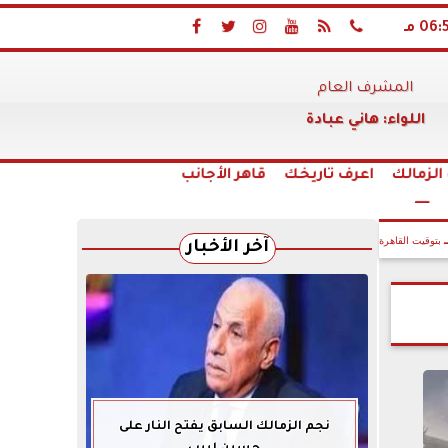
06 مـ
 : اتحاد الكرة كان (دكر) فى عقوبة المصرى وعلى ماهر و(دكر بط) مع ال






المشرف العام
اللواء: هاني عبادة
زمالك
اعرف تاريخك
قاهر الأجانب

بتوقيت القاهرة
آخر الأخبار
نجم الزمالك السابق يفتح النار على