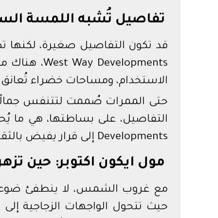
تفاصيل تُشبه اللمسة الس
evelopments
الاستخدام، ومساحات خضراء تُعانق ال
حتى الممرات صُممت لتتنفس جمالًا، 
Developments إلى قرار يفيض بالثقة والجمال.
مول ايكون اكتوبر: حين تزه
حيث تتحول الواجهات الزجاجية إلى 