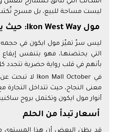
المكاتب التي تتألق كمسارح للعمل 
ليست مساحة للبيع، بل مسرح تُكتب 
مول Ikon West Way: حيث يلتقي الحلم بروح المدينة
ليس سرّ تميّز مول ايكون في حجمه أ
بأنهم في قلب رواية حضرية تتجدد كل
في  Mall October
معنى النجاح، حيث تتداخل التجارة م
أنوار مول ايكون وتكتمل بروح ساكنيه
أسعار تبدأ من الحلم
قد يظن البعض أن هذا المستوى من 