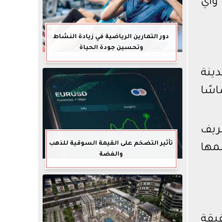
واي
دور التمارين الرياضية في زيادة النشاط
وتحسين جودة الحياة
ينة
حساسًا
تعريف
تأثير التضخم على القيمة السوقية للذهب
سمها
والفضة
يقة