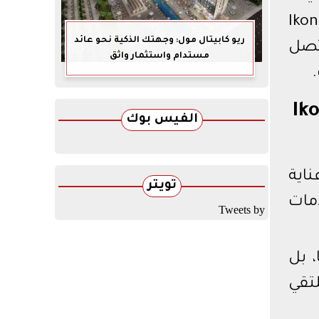
دلة، حيث أن أسعار وحدات Ikon Mall
ريو كابيتال مول: وجهتك الذكية نحو عائد
خطط تقسيط تصل
مستدام واستثمار واثق
Ikon 
الفيس بوك
ت عناية
تويتر
مات
Tweets by
متها، بل
تقي