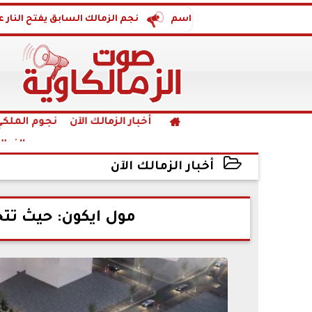
مدة 3 مواسم
نجم الزمالك السابق يفتح النار على حسين لب
أخبار الزمالك الآن
نجوم الملكي

بريد الزما
أخبار الزمالك الآن
2025-12-28 19:05:00
مول ايكون: حيث تتحو