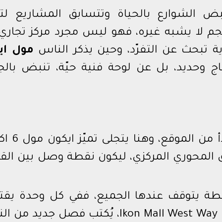
وبر، حيث تنبض الشوارع بالحياة وتتسابق المشاريع ل
جم لا يشبه غيره، فهو ليس مجرد مركز تجاري،
ة تبحث عن التفرّد، وحين يذكر الناس
مول اي
اج وحديد، بل عن لوحة فنية حيّة، تنبض بالج
السر الحقيقي لأي مشروع ناجح يب
 المحوري المركزي، ليكون نقطة وصل بين القا
ل محطة يتوقف عندها الجميع، ففي كل وحدة يقت
مستثمر داخل موقع Ikon Mall West Way Developments، يُكتب فصل جديد