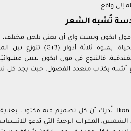
ه إلى واقع.
سة تُشبه الشعر
 مول ايكون ويست واي أن يغني بلحن مختلف، ف
نجد طابقًا أرضيًا تجاريًا يفيض بالحياة، يعلوه ثلاثة أدوار (G+3) 
لفندقية، فالتنوع في مول ايكون ليس عشوائيًا
 أشبه بكتاب متعدد الفصول، حيث يجد كل ن
حين تخطو إلى داخل Ikon Mall October، تُدرك أن كل تصميم فيه مكتوب بعن
الشمس، الممرات الرحبة التي تدعو للانسياب، 