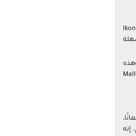
لكبير، ففي مول ايكون اكتوبرIkon Mall
وسهلة
هذه
Mall Ikon West W
M، بل يزداد لمعانًا،
إنه